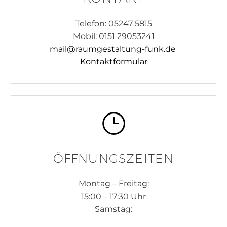
Telefon: 05247 5815
Mobil: 0151 29053241
mail@raumgestaltung-funk.de
Kontaktformular
}
}
ÖFFNUNGSZEITEN
Montag – Freitag:
15:00 – 17:30 Uhr
Samstag:
10:00 – 12:30 Uhr