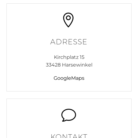


ADRESSE
Kirchplatz 15
33428 Harsewinkel
GoogleMaps
v
v
KONTAKT